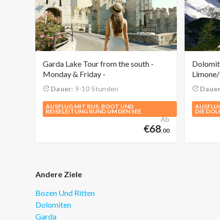
Garda Lake Tour from the south -
Dolomiti
Monday & Friday -
Limone/
Dauer:
9-10 Stunden
Dauer
AUSFLUG MIT BUS, BOOT UND
AUSFLUG
REISELEITUNG RUND UM DEN SEE
DIE DO
Ab
€68
,00
Andere Ziele
Bozen Und Ritten
Dolomiten
Garda