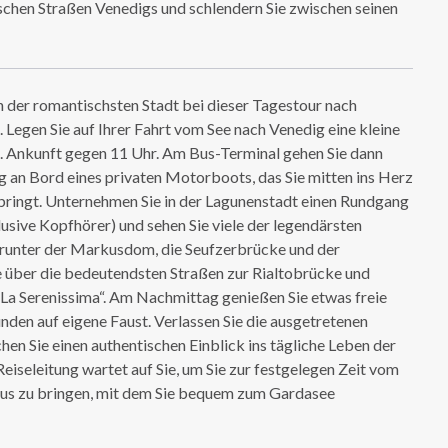
ischen Straßen Venedigs und schlendern Sie zwischen seinen
in der romantischsten Stadt bei dieser Tagestour nach
Legen Sie auf Ihrer Fahrt vom See nach Venedig eine kleine
. Ankunft gegen 11 Uhr. Am Bus-Terminal gehen Sie dann
 an Bord eines privaten Motorboots, das Sie mitten ins Herz
ringt. Unternehmen Sie in der Lagunenstadt einen Rundgang
usive Kopfhörer) und sehen Sie viele der legendärsten
arunter der Markusdom, die Seufzerbrücke und der
über die bedeutendsten Straßen zur Rialtobrücke und
La Serenissima“. Am Nachmittag genießen Sie etwas freie
nden auf eigene Faust. Verlassen Sie die ausgetretenen
en Sie einen authentischen Einblick ins tägliche Leben der
eiseleitung wartet auf Sie, um Sie zur festgelegen Zeit vom
us zu bringen, mit dem Sie bequem zum Gardasee