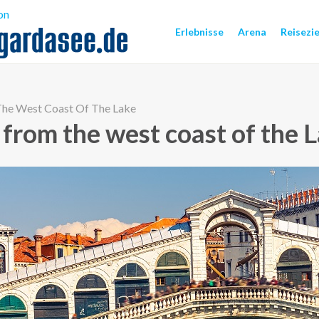
on
Erlebnisse
Arena
Reisezie
 The West Coast Of The Lake
g from the west coast of the 