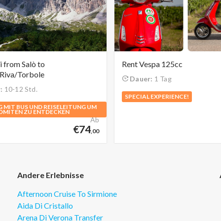
 from Salò to
Rent Vespa 125cc
Riva/Torbole
Dauer:
1 Tag
:
10-12 Std.
SPECIAL EXPERIENCE!
 MIT BUS UND REISELEITUNG UM
LOMITEN ZU ENTDECKEN
Ab
€74
,00
Andere Erlebnisse
Afternoon Cruise To Sirmione
Aida Di Cristallo
Arena Di Verona Transfer