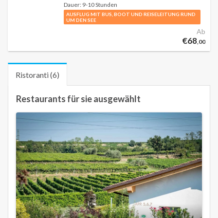
Dauer:
9-10 Stunden
AUSFLUG MIT BUS, BOOT UND REISELEITUNG RUND
UM DEN SEE
Ab
€68
,00
Ristoranti (6)
Restaurants für sie ausgewählt