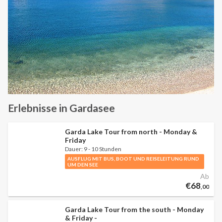
Erlebnisse in Gardasee
Garda Lake Tour from north - Monday &
Friday
Dauer:
9 - 10 Stunden
AUSFLUG MIT BUS, BOOT UND REISELEITUNG RUND
UM DEN SEE
Ab
€68
,00
Garda Lake Tour from the south - Monday
& Friday -