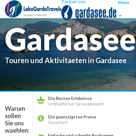
Partner von
Menu
Gardasee
Touren und Aktivitaeten in Gardasee
Die Besten Erlebnisse
sorgfaeltig fuer Sie ausgewaehlt
Warum
sollen
Die guenstigsten Preise
Sie uns
Garantiert!
waehlen:
Einfache und schnelle Buchungen